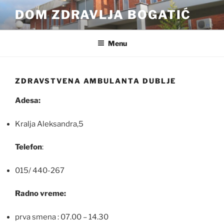
Skip
DOM ZDRAVLJA BOGATIĆ
to
content
Menu
ZDRAVSTVENA AMBULANTA DUBLJE
Adesa:
Kralja Aleksandra,5
Telefon
:
015/ 440-267
Radno vreme:
prva smena : 07.00 – 14.30