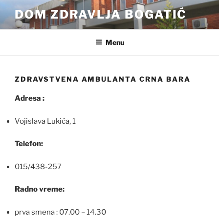
Skip
DOM ZDRAVLJA BOGATIĆ
to
content
Menu
ZDRAVSTVENA AMBULANTA CRNA BARA
Adresa :
Vojislava Lukića, 1
Telefon:
015/438-257
Radno vreme:
prva smena : 07.00 – 14.30