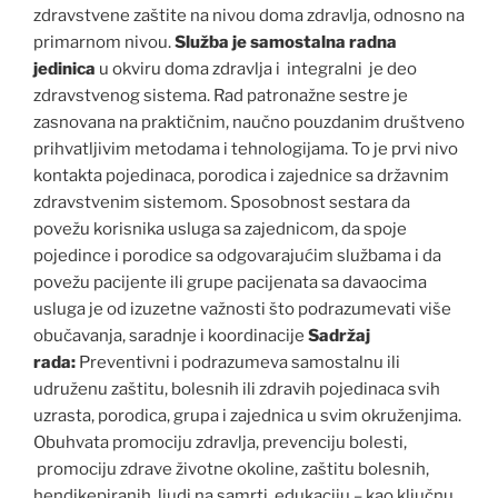
zdravstvene zaštite na nivou doma zdravlja, odnosno na
primarnom nivou.
Služba je samostalna radna
jedinica
u okviru doma zdravlja i integralni je deo
zdravstvenog sistema. Rad patronažne sestre je
zasnovana na praktičnim, naučno pouzdanim društveno
prihvatljivim metodama i tehnologijama. To je prvi nivo
kontakta pojedinaca, porodica i zajednice sa državnim
zdravstvenim sistemom. Sposobnost sestara da
povežu korisnika usluga sa zajednicom, da spoje
pojedince i porodice sa odgovarajućim službama i da
povežu pacijente ili grupe pacijenata sa davaocima
usluga je od izuzetne važnosti što podrazumevati više
obučavanja, saradnje i koordinacije
Sadržaj
rada:
Preventivni i podrazumeva samostalnu ili
udruženu zaštitu, bolesnih ili zdravih pojedinaca svih
uzrasta, porodica, grupa i zajednica u svim okruženjima.
Obuhvata promociju zdravlja, prevenciju bolesti,
promociju zdrave životne okoline, zaštitu bolesnih,
hendikepiranih, ljudi na samrti, edukaciju – kao ključnu