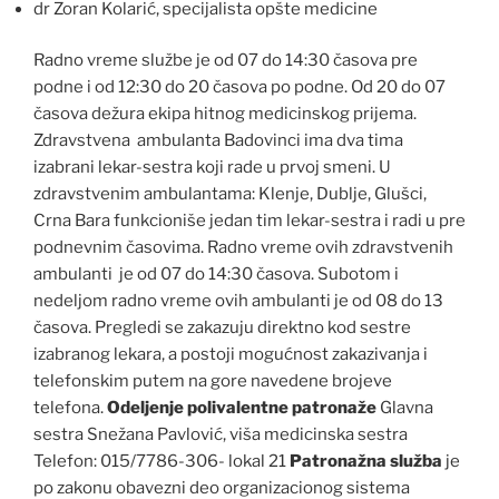
dr Zoran Kolarić, specijalista opšte medicine
Radno vreme službe je od 07 do 14:30 časova pre
podne i od 12:30 do 20 časova po podne. Od 20 do 07
časova dežura ekipa hitnog medicinskog prijema.
Zdravstvena ambulanta Badovinci ima dva tima
izabrani lekar-sestra koji rade u prvoj smeni. U
zdravstvenim ambulantama: Klenje, Dublje, Glušci,
Crna Bara funkcioniše jedan tim lekar-sestra i radi u pre
podnevnim časovima. Radno vreme ovih zdravstvenih
ambulanti je od 07 do 14:30 časova. Subotom i
nedeljom radno vreme ovih ambulanti je od 08 do 13
časova. Pregledi se zakazuju direktno kod sestre
izabranog lekara, a postoji mogućnost zakazivanja i
telefonskim putem na gore navedene brojeve
telefona.
Odeljenje polivalentne patronaže
Glavna
sestra Snežana Pavlović, viša medicinska sestra
Telefon: 015/7786-306- lokal 21
Patronažna služba
je
po zakonu obavezni deo organizacionog sistema