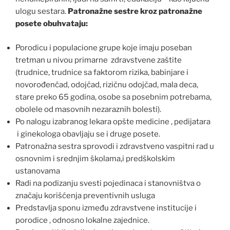
ulogu sestara.
Patronažne sestre kroz patronažne
posete obuhvataju:
Porodicu i populacione grupe koje imaju poseban
tretman u nivou primarne zdravstvene zaštite
(trudnice, trudnice sa faktorom rizika, babinjare i
novorođenčad, odojčad, rizičnu odojčad, mala deca,
stare preko 65 godina, osobe sa posebnim potrebama,
obolele od masovnih nezaraznih bolesti).
Po nalogu izabranog lekara opšte medicine , pedijatara
i ginekologa obavljaju se i druge posete.
Patronažna sestra sprovodi i zdravstveno vaspitni rad u
osnovnim i srednjim školama,i predškolskim
ustanovama
Radi na podizanju svesti pojedinaca i stanovništva o
značaju korišćenja preventivnih usluga
Predstavlja sponu između zdravstvene institucije i
porodice , odnosno lokalne zajednice.