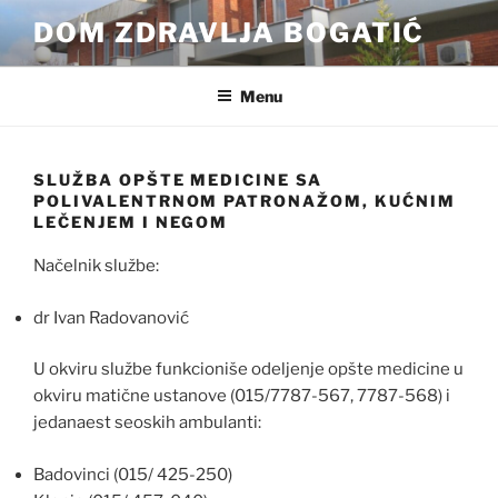
Skip
DOM ZDRAVLJA BOGATIĆ
to
content
Menu
SLUŽBA OPŠTE MEDICINE SA
POLIVALENTRNOM PATRONAŽOM, KUĆNIM
LEČENJEM I NEGOM
Načelnik službe:
dr Ivan Radovanović
U okviru službe funkcioniše odeljenje opšte medicine u
okviru matične ustanove (015/7787-567, 7787-568) i
jedanaest seoskih ambulanti:
Badovinci (015/ 425-250)