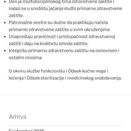
Deo je multidisciplinskog tima zdravstvene zaštite i
nalazi se u središtu jačanja službi primarne zdravstvene
zaštite.
Patronažne sestre su dužne da praktikuju načela
primarne zdravstvene zaštite u svim okruženjima
Unapređuju pravičnost i pristupačnost zdravstvenoj
zaštiti i daju na kvalitetu ishoda zaštite.
Integrišu primarnu zdravstvenu zaštitu na osnovnom i
ostalim nivoima.
U okviru službe funkcionišu i Odsek kućne nege i
lečenja i Odsek sterilizacije i medicinskog snabdevanja.
Arhiva