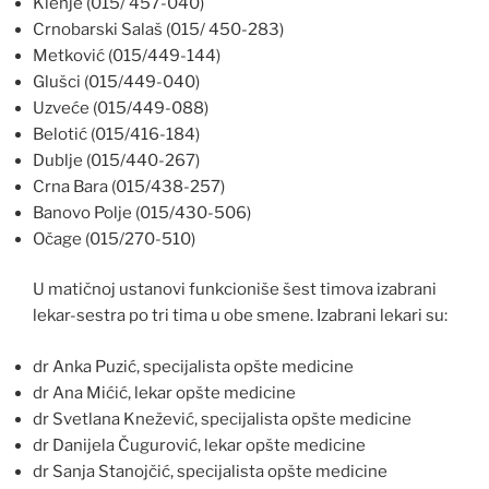
Klenje (015/ 457-040)
Crnobarski Salaš (015/ 450-283)
Metković (015/449-144)
Glušci (015/449-040)
Uzveće (015/449-088)
Belotić (015/416-184)
Dublje (015/440-267)
Crna Bara (015/438-257)
Banovo Polje (015/430-506)
Očage (015/270-510)
U matičnoj ustanovi funkcioniše šest timova izabrani
lekar-sestra po tri tima u obe smene. Izabrani lekari su:
dr Anka Puzić, specijalista opšte medicine
dr Ana Mićić, lekar opšte medicine
dr Svetlana Knežević, specijalista opšte medicine
dr Danijela Čugurović, lekar opšte medicine
dr Sanja Stanojčić, specijalista opšte medicine